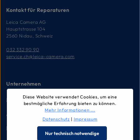
Kontakt für Reparaturen
Leica Camera AG
Hauptstrasse 104
2560 Nidau, Schweiz
032 332 90 90
service.ch@leica-camera.com
Unternehmen
Diese Website verwendet Cookies, um eine
Impressum
bestmögliche Erfahrung bieten zu können.
Mehr Informationen ...
AGB
Datenschutz
|
Impressum
Datenschutz
Nur technisch notwendige