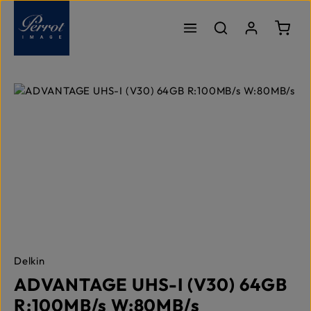
Zum Hauptinhalt springen
Ware
Bildergalerie überspringen
Delkin
ADVANTAGE UHS-I (V30) 64GB
R:100MB/s W:80MB/s