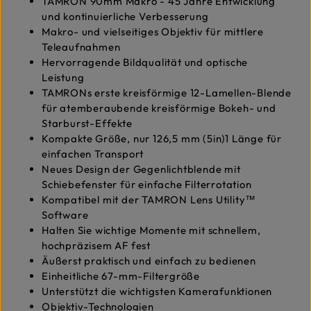
TAMRON 90mm Makro - 45 Jahre Entwicklung
und kontinuierliche Verbesserung
Makro- und vielseitiges Objektiv für mittlere
Teleaufnahmen
Hervorragende Bildqualität und optische
Leistung
TAMRONs erste kreisförmige 12-Lamellen-Blende
für atemberaubende kreisförmige Bokeh- und
Starburst-Effekte
Kompakte Größe, nur 126,5 mm (5in)1 Länge für
einfachen Transport
Neues Design der Gegenlichtblende mit
Schiebefenster für einfache Filterrotation
Kompatibel mit der TAMRON Lens Utility™
Software
Halten Sie wichtige Momente mit schnellem,
hochpräzisem AF fest
Äußerst praktisch und einfach zu bedienen
Einheitliche 67-mm-Filtergröße
Unterstützt die wichtigsten Kamerafunktionen
Objektiv-Technologien