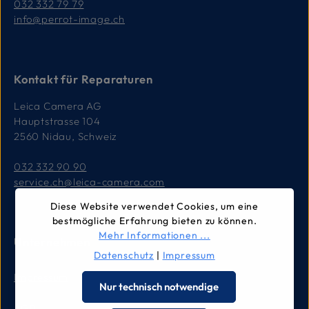
032 332 79 79
info@perrot-image.ch
Kontakt für Reparaturen
Leica Camera AG
Hauptstrasse 104
2560 Nidau, Schweiz
032 332 90 90
service.ch@leica-camera.com
Diese Website verwendet Cookies, um eine
bestmögliche Erfahrung bieten zu können.
Mehr Informationen ...
Unternehmen
Datenschutz
|
Impressum
Impressum
Nur technisch notwendige
AGB