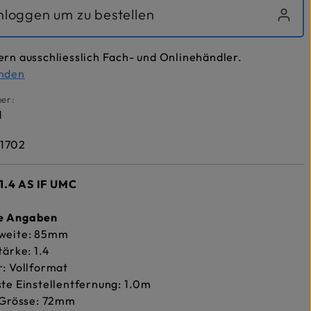
inloggen um zu bestellen
ern ausschliesslich Fach- und Onlinehändler.
inden
er:
1
1702
1.4 AS IF UMC
he Angaben
weite: 85mm
tärke: 1.4
: Vollformat
te Einstellentfernung: 1.0m
 Grösse: 72mm