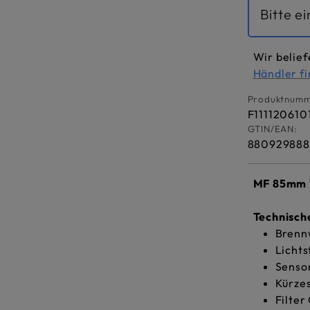
Bitte e
Wir belief
Händler f
Produktnumm
F111120610
GTIN/EAN:
880929888
MF 85mm 
Technisc
Brenn
Lichts
Sensor
Kürzes
Filter