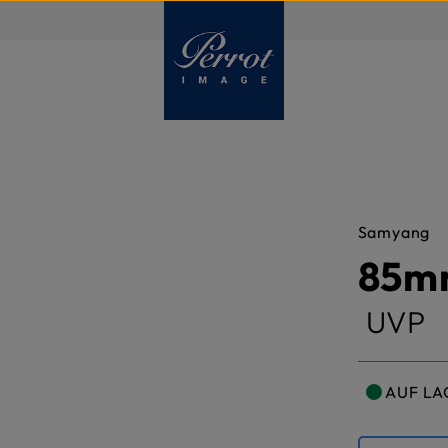
DE
Samyang
85mm
UVP
AUF LA