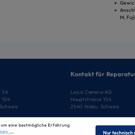
Gewich
Anschl
M, Fuj
Kontakt für Reparatu
e SA
Leica Camera AG
e 104
Hauptstrasse 104
 Schweiz
2560 Nidau, Schweiz
79
032 332 90 90
 um eine bestmögliche Erfahrung
-image.ch
service.ch@leica-camera.
nen ...
Nur technisch