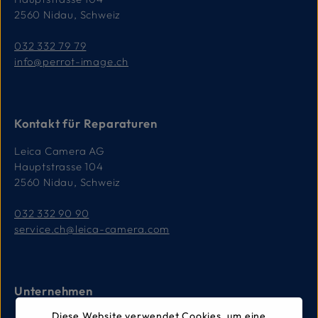
2560 Nidau, Schweiz
032 332 79 79
info@perrot-image.ch
Kontakt für Reparaturen
Leica Camera AG
Hauptstrasse 104
2560 Nidau, Schweiz
032 332 90 90
service.ch@leica-camera.com
Unternehmen
Diese Website verwendet Cookies, um eine