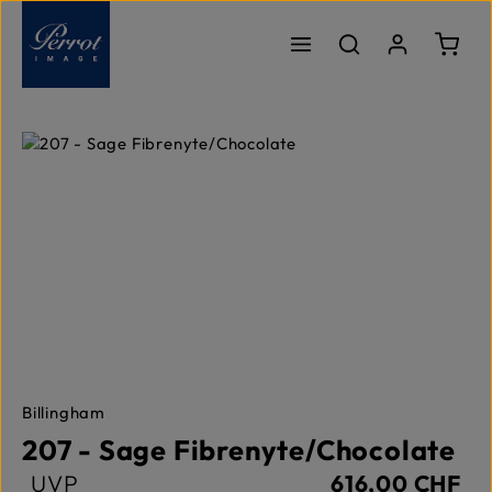
Zum Hauptinhalt springen
Ware
Bildergalerie überspringen
Billingham
207 - Sage Fibrenyte/Chocolate
UVP
616,00 CHF